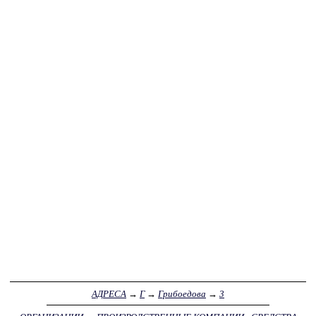
АДРЕСА
→
Г
→
Грибоедова
→
3