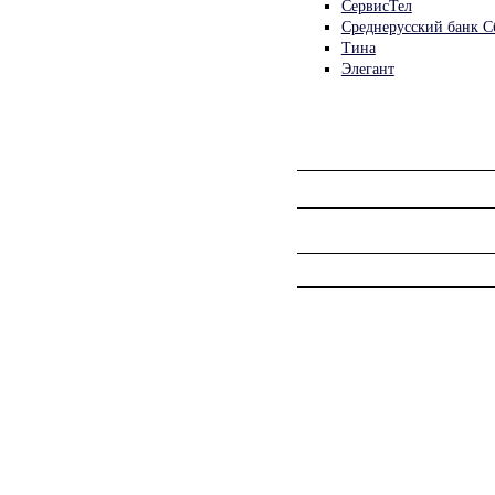
СервисТел
Среднерусский банк С
Тина
Элегант