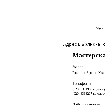
Адрес
Адреса Брянска, 
Мастерска
Адрес
Россия, г. Брянск, Кра
Телефоны
[920] 8374986 круглос
[920] 8336207 круглос
Рабочее время: