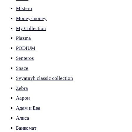
Mistero
Money-money
My Collection
Plazma
PODIUM
Senteros
Space
Svyatnyh classic collection
Zebra
Аарон
Адам и Ева
Алиса
Банкомат