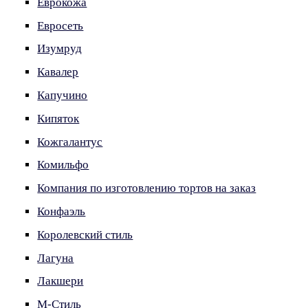
Еврокожа
Евросеть
Изумруд
Кавалер
Капучино
Кипяток
Кожгалантус
Комильфо
Компания по изготовлению тортов на заказ
Конфаэль
Королевский стиль
Лагуна
Лакшери
М-Стиль