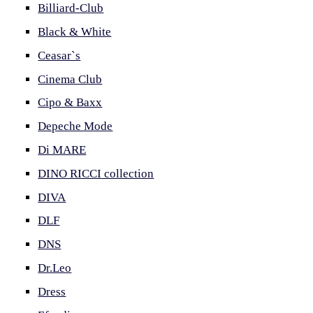
Billiard-Club
Black & White
Ceasar`s
Cinema Club
Cipo & Baxx
Depeche Mode
Di MARE
DINO RICCI collection
DIVA
DLF
DNS
Dr.Leo
Dress