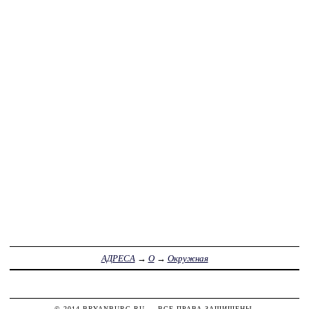
АДРЕСА
→
О
→
Окружная
© 2014
BRYANBURG.RU
— ВСЕ ПРАВА ЗАЩИЩЕНЫ.