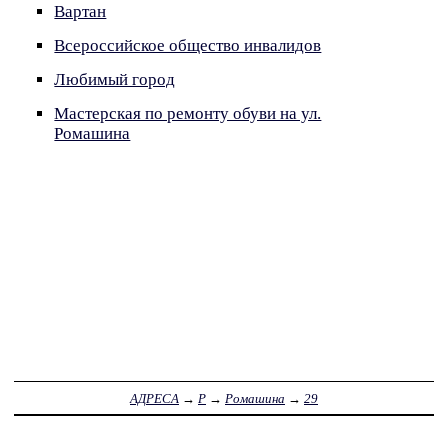
Вартан
Всероссийское общество инвалидов
Любимый город
Мастерская по ремонту обуви на ул.
Ромашина
АДРЕСА
→
Р
→
Ромашина
→
29