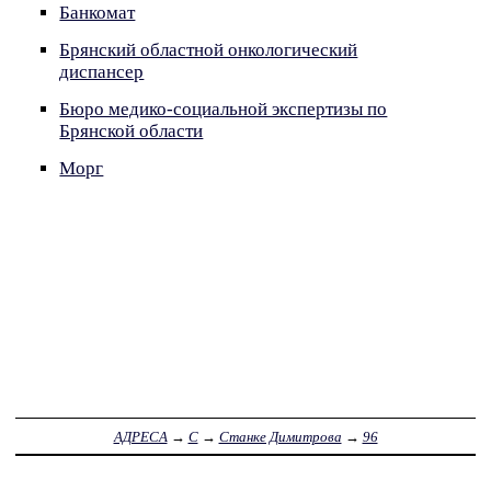
Банкомат
Брянский областной онкологический
диспансер
Бюро медико-социальной экспертизы по
Брянской области
Морг
АДРЕСА
→
С
→
Станке Димитрова
→
96