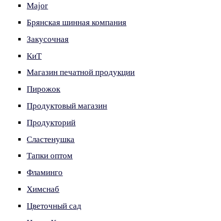
Major
Брянская шинная компания
Закусочная
КиТ
Магазин печатной продукции
Пирожок
Продуктовый магазин
Продукторий
Сластенушка
Тапки оптом
Фламинго
Химснаб
Цветочный сад